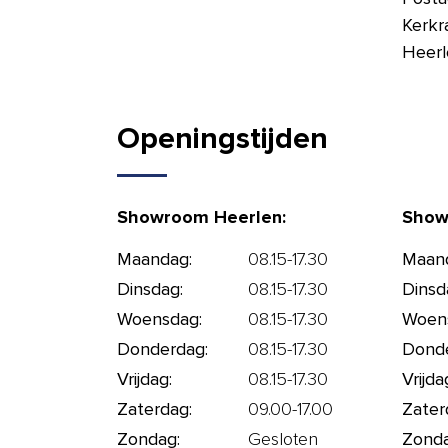
Kerkr
Heerl
Openingstijden
Showroom Heerlen:
Show
Maandag:
08.15-17.30
Maan
Dinsdag:
08.15-17.30
Dinsd
Woensdag:
08.15-17.30
Woen
Donderdag:
08.15-17.30
Donde
Vrijdag:
08.15-17.30
Vrijda
Zaterdag:
09.00-17.00
Zater
Zondag:
Gesloten
Zonda