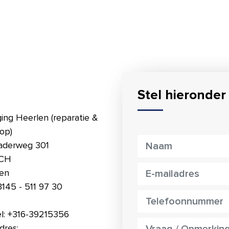
Stel hieronder
ging Heerlen (reparatie &
op)
aderweg 301
 CH
en
3145 - 511 97 30
l: +316-39215356
dres: