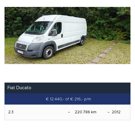
Fiat Ducato
€ 12.440,-
of € 216,- p/m
2.3
220.786 km
2012