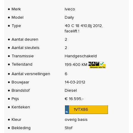
Merk
Iveco
Model
Daily
Type
40 C 18 410,Bj 2012,
facelift !
Aantal deuren
2
Aantal sleutels
2
Transmissie
Handgeschakeld
Tellerstand
199.400 KM
Aantal versnellingen
6
Bouwjaar
14-03-2012
Brandstof
Diesel
Prijs
€ 16.595,-
Kenteken
1VTX86
Kleur
overig basis
Bekleding
Stof