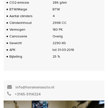
CO2-emissie
286 g/km
BTW/Marge
BTW
Aantal cilinders
4
Cilinderinhoud
2998 CC
Vermogen
180 PK
Carrosserie
Overig
Gewicht
2290 KG
APK
tot 31-03-2018
Bijtelling
25 %
info@horsmansauto.nl
+3145-5114324