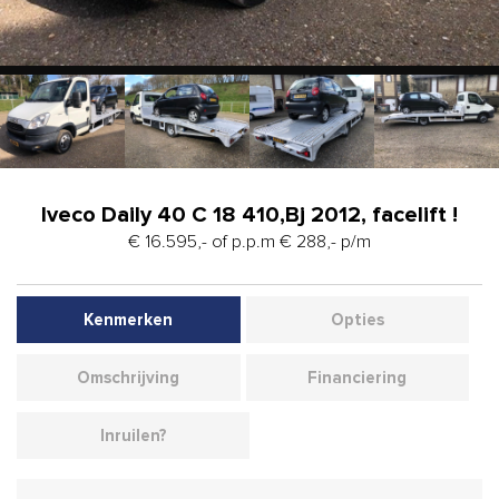
Iveco Daily 40 C 18 410,Bj 2012, facelift !
€ 16.595,- of p.p.m € 288,- p/m
Kenmerken
Opties
Omschrijving
Financiering
Inruilen?