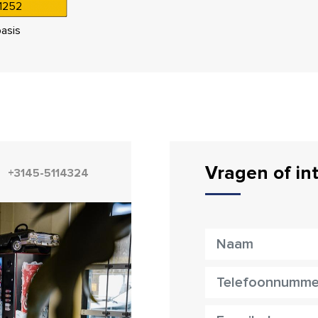
1252
asis
Vragen of in
+3145-5114324