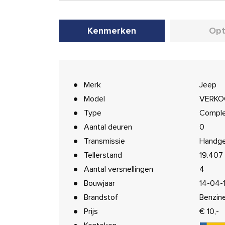
Kenmerken
Opt
Merk
Jeep
Model
VERKOC
Type
Compl
Aantal deuren
0
Transmissie
Handge
Tellerstand
19.407
Aantal versnellingen
4
Bouwjaar
14-04-
Brandstof
Benzin
Prijs
€ 10,-