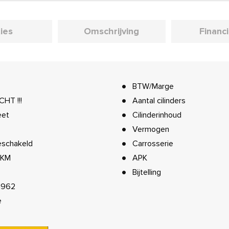
ies
Omschrijving
Financ
BTW/Marge
HT !!!
Aantal cilinders
eet
Cilinderinhoud
Vermogen
schakeld
Carrosserie
 KM
APK
Bijtelling
1962
e