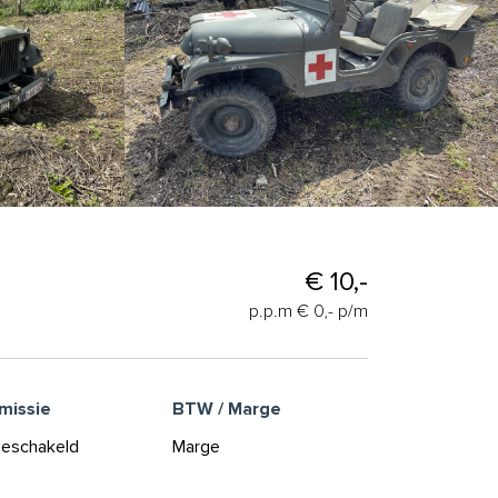
€ 10,-
p.p.m € 0,- p/m
missie
BTW / Marge
eschakeld
Marge