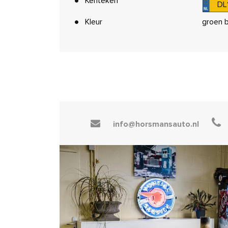
Kenteken
DL
Kleur
groen b
info@horsmansauto.nl