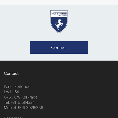
Contact
Contact
Pand: Kerkrade
Locht 54
6466 GW Kerkrade
Tel: +3145-5114324
Mobiel: +316-39215356