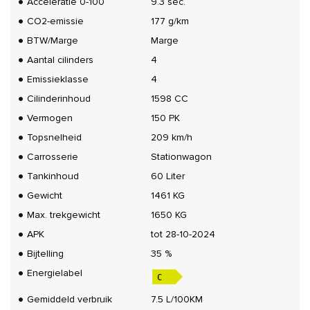
Acceleratie 0-100
9.3 sec.
CO2-emissie
177 g/km
BTW/Marge
Marge
Aantal cilinders
4
Emissieklasse
4
Cilinderinhoud
1598 CC
Vermogen
150 PK
Topsnelheid
209 km/h
Carrosserie
Stationwagon
Tankinhoud
60 Liter
Gewicht
1461 KG
Max. trekgewicht
1650 KG
APK
tot 28-10-2024
Bijtelling
35 %
Energielabel
Gemiddeld verbruik
7.5 L/100KM