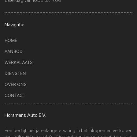
Zaterdag van 10.00 tot 17.00
Navigatie
HOME
AANBOD
WERKPLAATS
DIENSTEN
OVER ONS
CONTACT
Horsmans Auto B.V.
Een bedrijf met jarenlange ervaring in het inkopen en verkopen
van betrouwbare auto's. Ook hebben wij een eigen reparatie