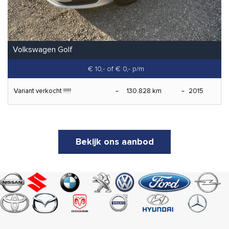
Volkswagen Golf
€ 10,-
of € 0,- p/m
Variant verkocht !!!!!
130.828 km
2015
Bekijk ons aanbod