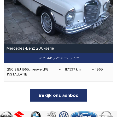
Mercedes-Benz 200-serie
€ 19.445,-
of € 328,- p/m
250 S BJ 1965, nieuwe LPG
117.337 km
1965
INSTALLATIE !
Bekijk ons aanbod