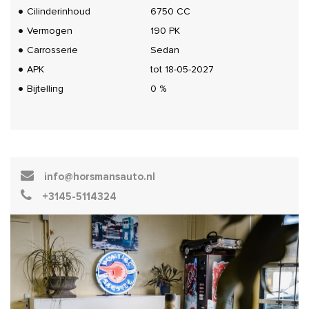
Cilinderinhoud
6750 CC
Vermogen
190 PK
Carrosserie
Sedan
APK
tot 18-05-2027
Bijtelling
0 %
info@horsmansauto.nl
+3145-5114324