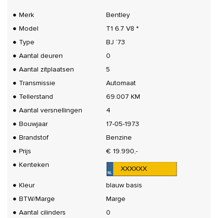
Merk
Bentley
Model
T1 6.7 V8 *
Type
BJ ‘73
Aantal deuren
0
Aantal zitplaatsen
5
Transmissie
Automaat
Tellerstand
69.007 KM
Aantal versnellingen
4
Bouwjaar
17-05-1973
Brandstof
Benzine
Prijs
€ 19.990,-
Kenteken
XXXXXX
Kleur
blauw basis
BTW/Marge
Marge
Aantal cilinders
0