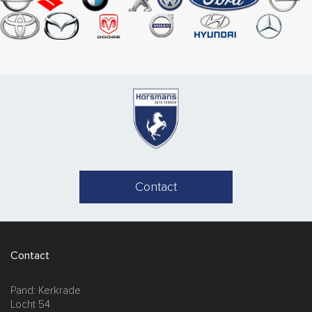
Contact
Contact
Pand: Kerkrade
Locht 54