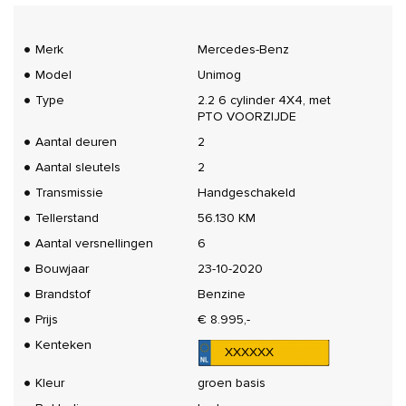
Merk
Mercedes-Benz
Model
Unimog
Type
2.2 6 cylinder 4X4, met
PTO VOORZIJDE
Aantal deuren
2
Aantal sleutels
2
Transmissie
Handgeschakeld
Tellerstand
56.130 KM
Aantal versnellingen
6
Bouwjaar
23-10-2020
Brandstof
Benzine
Prijs
€ 8.995,-
Kenteken
XXXXXX
Kleur
groen basis