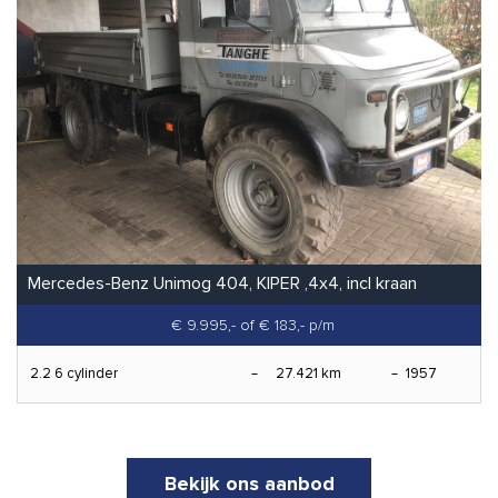
Mercedes-Benz Unimog 404, KIPER ,4x4, incl kraan
€ 9.995,-
of € 183,- p/m
2.2 6 cylinder
27.421 km
1957
Bekijk ons aanbod