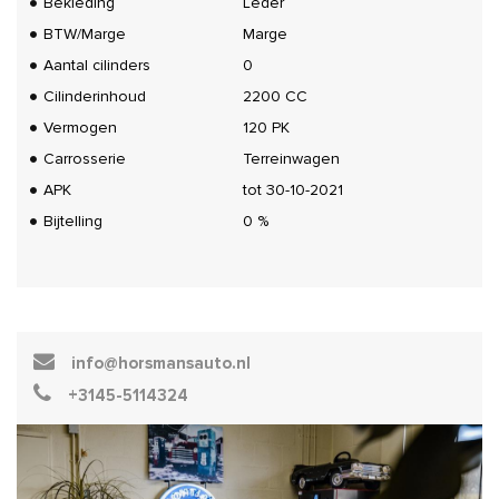
Bekleding
Leder
BTW/Marge
Marge
Aantal cilinders
0
Cilinderinhoud
2200 CC
Vermogen
120 PK
Carrosserie
Terreinwagen
APK
tot 30-10-2021
Bijtelling
0 %
info@horsmansauto.nl
+3145-5114324