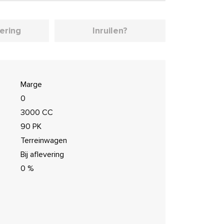
iering
Inruilen?
Marge
0
3000 CC
90 PK
Terreinwagen
Bij aflevering
0 %