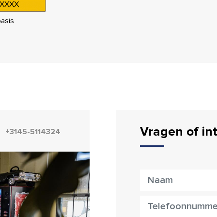
XXXX
asis
Vragen of in
+3145-5114324