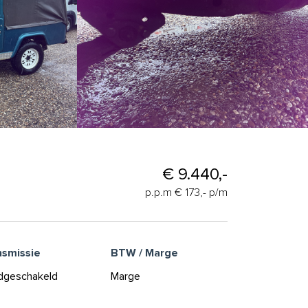
€ 9.440,-
p.p.m € 173,- p/m
nsmissie
BTW / Marge
dgeschakeld
Marge