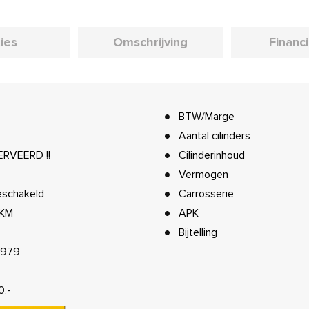
ies
Omschrijving
Financ
BTW/Marge
Aantal cilinders
RVEERD !!
Cilinderinhoud
Vermogen
schakeld
Carrosserie
 KM
APK
Bijtelling
1979
0,-