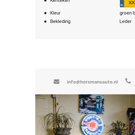
Kenteken
XX
Kleur
groen b
Bekleding
Leder
info@horsmansauto.nl