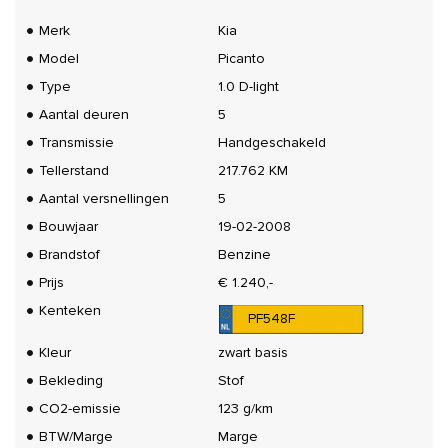
Merk
Kia
Model
Picanto
Type
1.0 D-light
Aantal deuren
5
Transmissie
Handgeschakeld
Tellerstand
217.762 KM
Aantal versnellingen
5
Bouwjaar
19-02-2008
Brandstof
Benzine
Prijs
€ 1.240,-
Kenteken
PF548F
Kleur
zwart basis
Bekleding
Stof
CO2-emissie
123 g/km
BTW/Marge
Marge