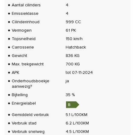
Aantal cilinders
4
Emissieklasse
4
Cilinderinhoud
999 CC
Vermogen
61 PK
Topsnelheid
150 km/h
Carrosserie
Hatchback
Gewicht
836 KG
Max. trekgewicht
700 KG
APK
tot 07-11-2024
Onderhoudsboekje
ja
aanwezig?
Bijtelling
35 %
Energielabel
Gemiddeld verbruik
5.1 L/100KM
Verbruik stad
6.2 L/100KM
Verbruik snelweg
4.5 L/100KM