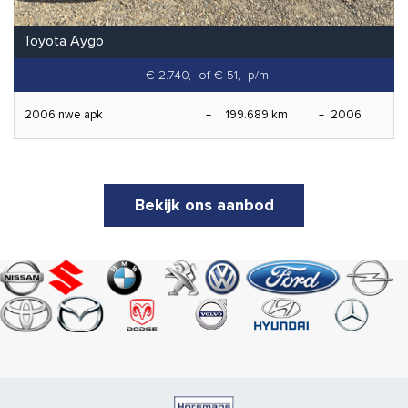
Toyota Aygo
€ 2.740,-
of € 51,- p/m
2006 nwe apk
199.689 km
2006
Bekijk ons aanbod