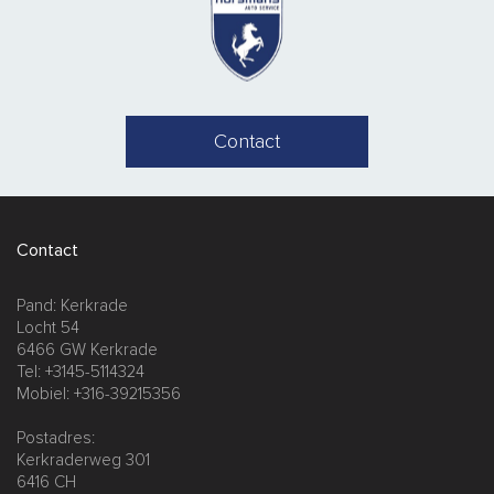
Contact
Contact
Pand: Kerkrade
Locht 54
6466 GW Kerkrade
Tel: +3145-5114324
Mobiel: +316-39215356
Postadres:
Kerkraderweg 301
6416 CH