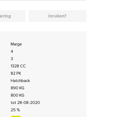
iering
Inruilen?
Marge
4
3
1328 CC
82 PK
Hatchback
890 KG
800 KG
tot 28-08-2020
25 %