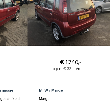
€ 1.740,-
p.p.m € 33,- p/m
smissie
BTW / Marge
geschakeld
Marge