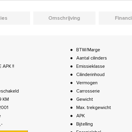
ies
Omschrijving
Financ
BTW/Marge
Aantal cilinders
 APK !!
Emissieklasse
Cilinderinhoud
Vermogen
schakeld
Carrosserie
9 KM
Gewicht
2001
Max. trekgewicht
e
APK
,-
Bijtelling