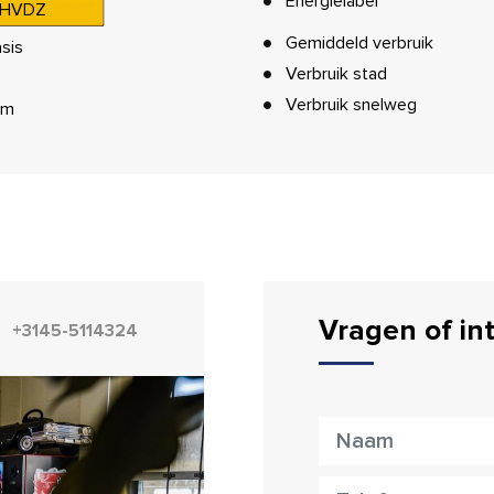
Energielabel
HVDZ
Gemiddeld verbruik
sis
Verbruik stad
Verbruik snelweg
km
Vragen of in
+3145-5114324