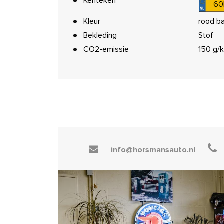
Kenteken
60
Kleur
rood ba
Bekleding
Stof
CO2-emissie
150 g/
info@horsmansauto.nl