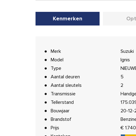
Kenmerken
Opt
Merk
Suzuki
Model
Ignis
Type
NIEUWE
Aantal deuren
5
Aantal sleutels
2
Transmissie
Handge
Tellerstand
175.03
Bouwjaar
20-12-
Brandstof
Benzin
Prijs
€ 1.740