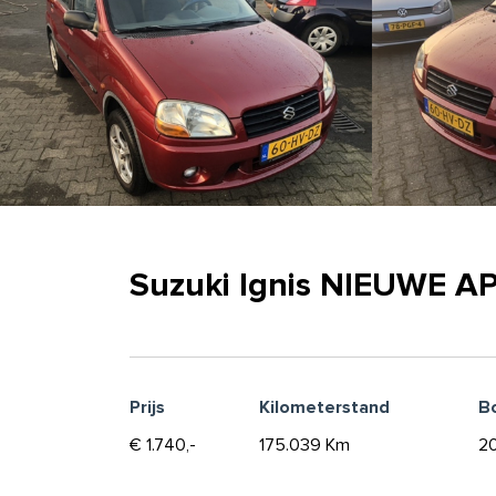
Suzuki Ignis NIEUWE AP
Prijs
Kilometerstand
B
€ 1.740,-
175.039 Km
20