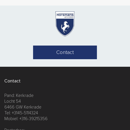
Contact
Contact
Pand: Kerkrade
Locht 54
6466 GW Kerkrade
Tel: +3145-5114324
Mobiel: +316-39215356