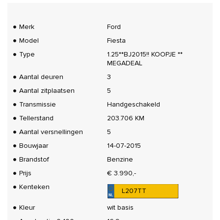
Merk
Ford
Model
Fiesta
Type
1.25**BJ2015!! KOOPJE **
MEGADEAL
Aantal deuren
3
Aantal zitplaatsen
5
Transmissie
Handgeschakeld
Tellerstand
203.706 KM
Aantal versnellingen
5
Bouwjaar
14-07-2015
Brandstof
Benzine
Prijs
€ 3.990,-
Kenteken
L207TT
Kleur
wit basis