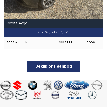
Toyota Aygo
€ 2.740,-
of € 51,- p/m
2006 nwe apk
199.689 km
2006
Bekijk ons aanbod