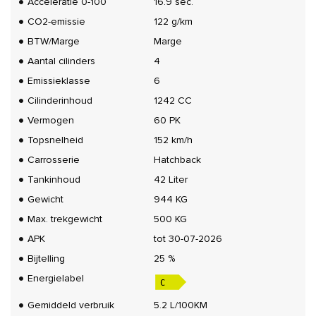
Acceleratie 0-100
16.9 sec.
CO2-emissie
122 g/km
BTW/Marge
Marge
Aantal cilinders
4
Emissieklasse
6
Cilinderinhoud
1242 CC
Vermogen
60 PK
Topsnelheid
152 km/h
Carrosserie
Hatchback
Tankinhoud
42 Liter
Gewicht
944 KG
Max. trekgewicht
500 KG
APK
tot 30-07-2026
Bijtelling
25 %
Energielabel
Gemiddeld verbruik
5.2 L/100KM