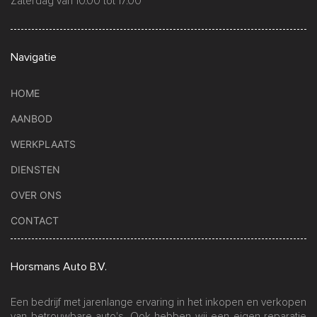
Zaterdag van 10.00 tot 17.00
Navigatie
HOME
AANBOD
WERKPLAATS
DIENSTEN
OVER ONS
CONTACT
Horsmans Auto B.V.
Een bedrijf met jarenlange ervaring in het inkopen en verkopen
van betrouwbare auto's. Ook hebben wij een eigen reparatie