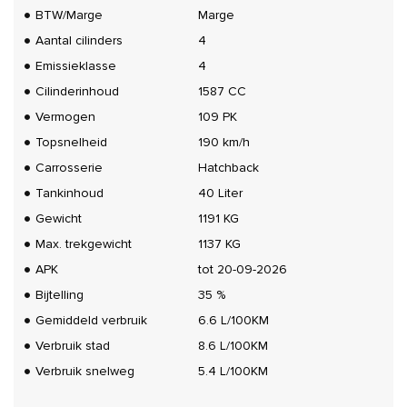
BTW/Marge
Marge
Aantal cilinders
4
Emissieklasse
4
Cilinderinhoud
1587 CC
Vermogen
109 PK
Topsnelheid
190 km/h
Carrosserie
Hatchback
Tankinhoud
40 Liter
Gewicht
1191 KG
Max. trekgewicht
1137 KG
APK
tot 20-09-2026
Bijtelling
35 %
Gemiddeld verbruik
6.6 L/100KM
Verbruik stad
8.6 L/100KM
Verbruik snelweg
5.4 L/100KM