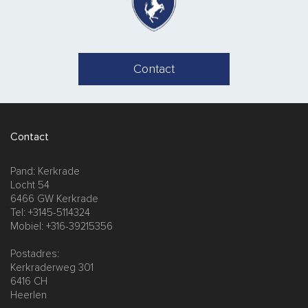
Contact
Contact
Pand: Kerkrade
Locht 54
6466 GW Kerkrade
Tel: +3145-5114324
Mobiel: +316-39215356
Postadres:
Kerkraderweg 301
6416 CH
Heerlen