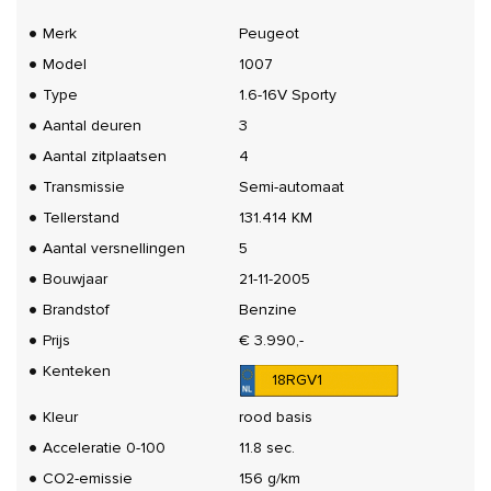
Merk
Peugeot
Model
1007
Type
1.6-16V Sporty
Aantal deuren
3
Aantal zitplaatsen
4
Transmissie
Semi-automaat
Tellerstand
131.414 KM
Aantal versnellingen
5
Bouwjaar
21-11-2005
Brandstof
Benzine
Prijs
€ 3.990,-
Kenteken
18RGV1
Kleur
rood basis
Acceleratie 0-100
11.8 sec.
CO2-emissie
156 g/km