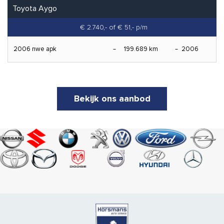
Toyota Aygo
€ 2.740,-
of € 51,- p/m
2006 nwe apk
199.689 km
2006
Bekijk ons aanbod