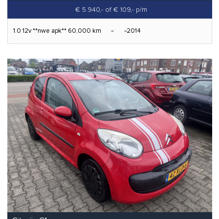
€ 5.940,-
of € 109,- p/m
1.0 12v **nwe apk** 60,000 km
2014