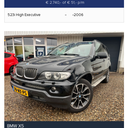
€ 2.740,-
of € 51,- p/m
523i High Executive
2006
BMW X5