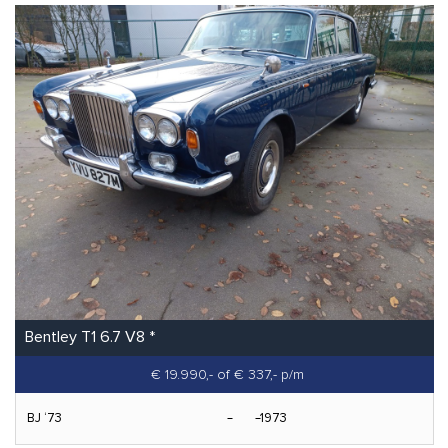
Bentley T1 6.7 V8 *
€ 19.990,-
of € 337,- p/m
BJ ‘73
1973