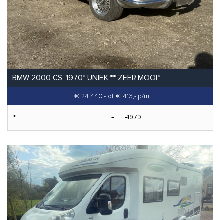
BMW 2000 CS, 1970* UNIEK ** ZEER MOOI*
€ 24.440,-
of € 413,- p/m
*
1970