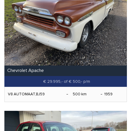
Chevrolet Apache
€ 29.995,-
of € 500,- p/m
V8 AUTOMAAT,BJ59
500 km
1959