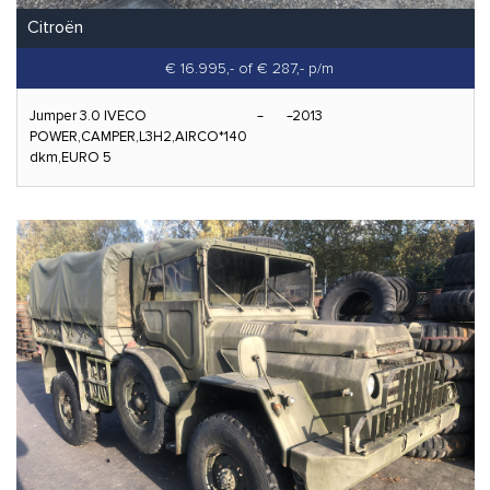
Citroën
€ 16.995,-
of € 287,- p/m
Jumper 3.0 IVECO
2013
POWER,CAMPER,L3H2,AIRCO*140
dkm,EURO 5