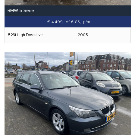
BMW 5 Serie
€ 4.499,-
of € 85,- p/m
523i High Executive
2005