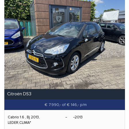
Citroën DS3
€ 7.990,-
of € 146,- p/m
Cabrio 1.6 , Bj 2013,
2013
LEDER,CLIMA*