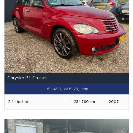
Chrysler PT Cruiser
€ 1.490,-
of € 28,- p/m
2.4i Limited
234.760 km
2007