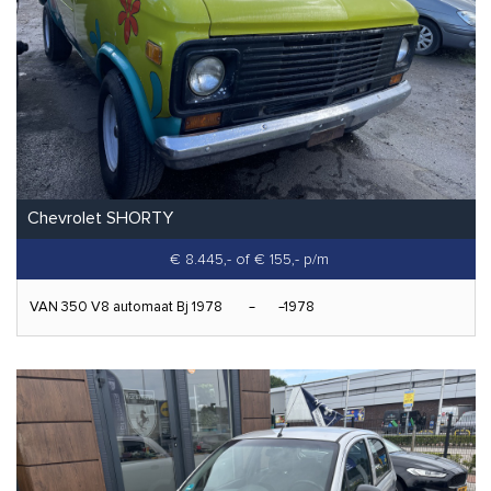
Chevrolet SHORTY
€ 8.445,-
of € 155,- p/m
VAN 350 V8 automaat Bj 1978
1978