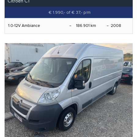
Citroën C1
€ 1.990,-
of € 37,- p/m
1.0-12V Ambiance
186.901 km
2008