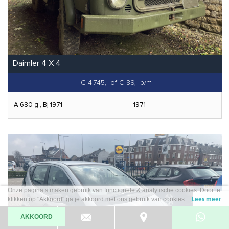
Daimler 4 X 4
€ 4.745,-
of € 89,- p/m
A 680 g , Bj 1971
1971
Onze pagina’s maken gebruik van functionele & analytische cookies. Door te
klikken op "Akkoord" ga je akkoord met ons gebruik van cookies.
Lees meer
AKKOORD