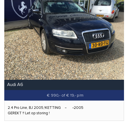
Audi A6
€ 990,-
of € 19,- p/m
2.4 Pro Line, BJ 2005,!KETTING
2005
GEREKT !! Let op storing !