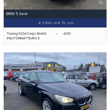
BMW 5 Serie
€ 3.990,-
of € 75,- p/m
Touring 520d Corp.L.BnsEd
2010
II*AUTOMAAT*EURO 5