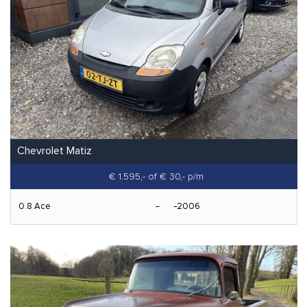
Chevrolet Matiz
€ 1.595,-
of € 30,- p/m
0.8 Ace
2006