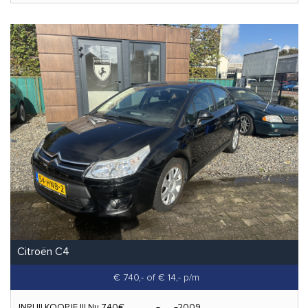
Citroën C4
€ 740,-
of € 14,- p/m
INRUILKOOPJE !!! Nu 740€
2009