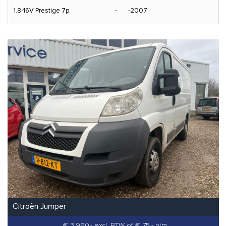
1.8-16V Prestige 7p.
2007
Citroën Jumper
€ 3.990,- excl. BTW
of € 75,- p/m