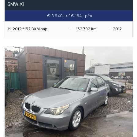
BMW X1
€ 8.940,-
of € 164,- p/m
bj 2012**152 DKM nap
152.792 km
2012