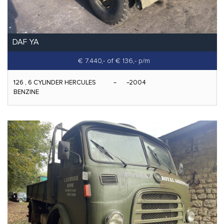
DAF YA
€ 7.440,-
of € 136,- p/m
126 , 6 CYLINDER HERCULES
2004
BENZINE