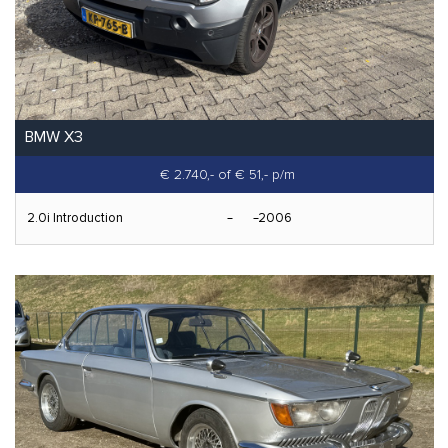
BMW X3
€ 2.740,-
of € 51,- p/m
2.0i Introduction
2006