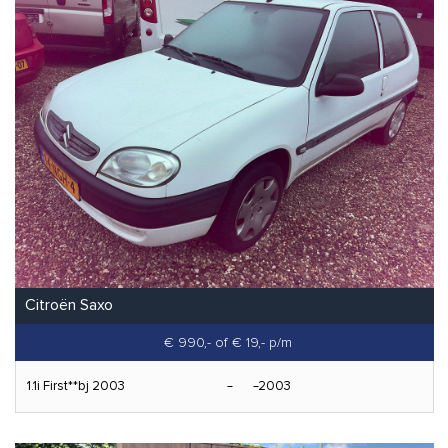
Citroën Saxo
€ 990,-
of € 19,- p/m
1.1i First**bj 2003
2003