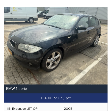
BMW 1-serie
€ 490,-
of € 9,- p/m
116i Executive LET OP
2005