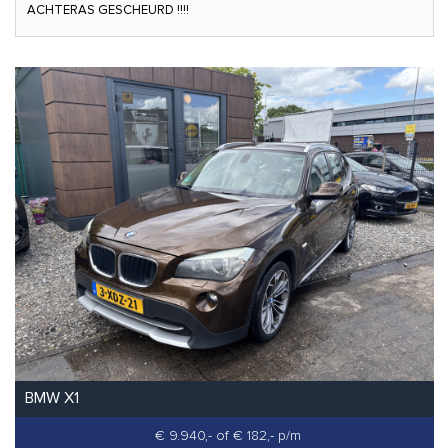
ACHTERAS GESCHEURD !!!!
BMW X1
€ 9.940,-
of € 182,- p/m