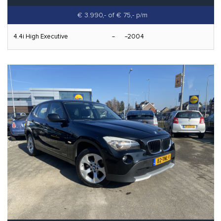
€ 3.990,-
of € 75,- p/m
4.4i High Executive
2004