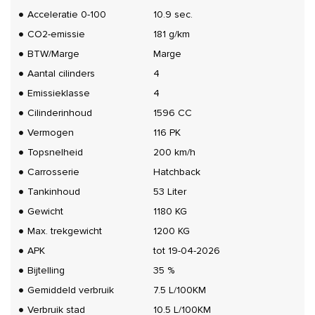
Acceleratie 0-100
10.9 sec.
CO2-emissie
181 g/km
BTW/Marge
Marge
Aantal cilinders
4
Emissieklasse
4
Cilinderinhoud
1596 CC
Vermogen
116 PK
Topsnelheid
200 km/h
Carrosserie
Hatchback
Tankinhoud
53 Liter
Gewicht
1180 KG
Max. trekgewicht
1200 KG
APK
tot 19-04-2026
Bijtelling
35 %
Gemiddeld verbruik
7.5 L/100KM
Verbruik stad
10.5 L/100KM