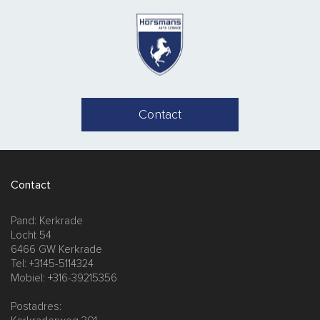
Contact
Contact
Pand: Kerkrade
Locht 54
6466 GW Kerkrade
Tel: +3145-5114324
Mobiel: +316-39215356
Postadres: