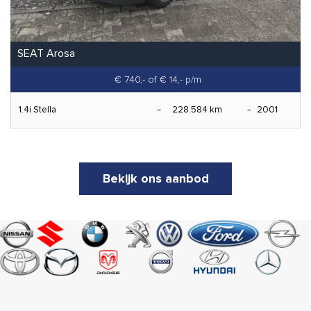
SEAT Arosa
€ 740,-
of € 14,- p/m
1.4i Stella
228.584 km
2001
Bekijk ons aanbod